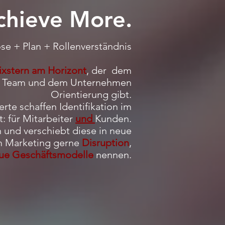
chieve More.
e + Plan + Rollenverständnis
ixstern am Horizont
, der dem
m Team und dem Unternehmen
Orientierung gibt.
rte schaffen Identifikation im
: für Mitarbeiter
und
Kunden.
 und verschiebt diese in neue
im Marketing gerne
Disruption
,
ue Geschäftsmodelle
nennen.