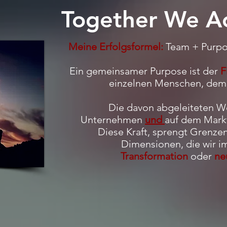
Together We A
Meine Erfolgsformel:
Team + Purpos
Ein gemeinsamer Purpose ist der
F
einzelnen Menschen, de
Die davon abgeleiteten We
Unternehmen
und
auf dem Markt
Diese Kraft, sprengt Grenzen
Dimensionen, die wir 
Transformation
oder
ne