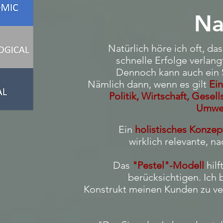
Na
Natürlich höre ich oft, da
schnelle Erfolge verlang
Dennoch kann auch ein Sc
Nämlich dann, wenn es gilt
Ei
Politik, Wirtschaft, Gesel
Umwe
Ein
holistisches Konzep
wirklich relevante, n
Das
"Pestel"-Modell
hilf
berücksichtigen. Ich
Konstrukt meinen Kunden zu ver