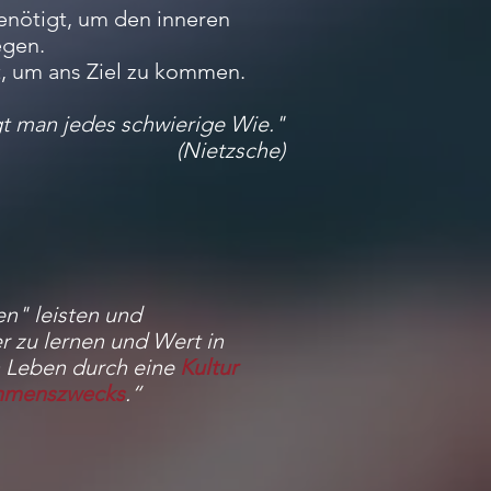
benötigt, um den inneren
egen.
, um ans Ziel zu kommen.
gt man jedes schwierige Wie."
(Nietzsche)
en" leisten und
r zu lernen und Wert in
n Leben durch eine
Kultur
hmenszwecks
.“