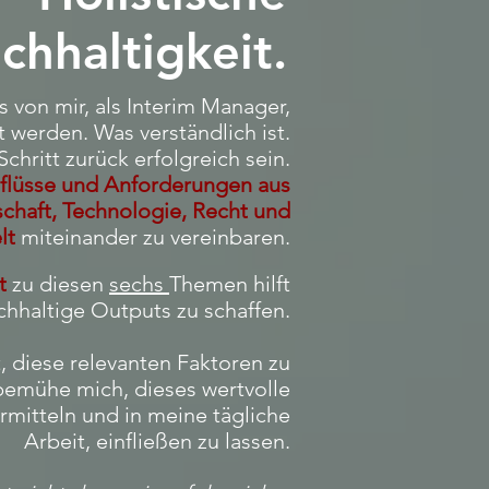
chhaltigkeit.
ss von mir, als Interim Manager,
t werden. Was verständlich ist.
hritt zurück erfolgreich sein.
nflüsse und Anforderungen aus
lschaft, Technologie, Recht und
lt
miteinander zu vereinbaren.
t
zu diesen
sechs
Themen hilft
achhaltige Outputs zu schaffen.
t, diese relevanten Faktoren zu
 bemühe mich, dieses wertvolle
mitteln und in meine tägliche
Arbeit, einfließen zu lassen.