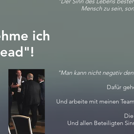
"Der Sinn des Lebens besteht
Mensch zu sein, sond
hme ich
lead"!
"Man kann nicht negativ den
Dafür geh
Und arbeite mit meinen Tea
Die
Und allen Beteiligten Si