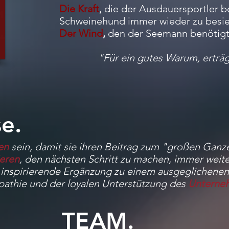
Die Kraft
, die der Ausdauersportler 
Schweinehund immer wieder zu besi
Der Wind
,
den der Seemann benötigt
"Für ein gutes Warum, erträ
e.
en
sein, damit sie ihren Beitrag zum "großen Ganz
eren
, den nächsten Schritt zu machen, immer weite
s inspirierende Ergänzung zu einem ausgeglichene
pathie und der loyalen Unterstützung des
Unterne
TEAM.