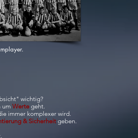
amplayer.
bsicht" wichtig?
ch um
Werte
geht.
 die immer komplexer wird.
tierung & Sicherheit
geben.
.