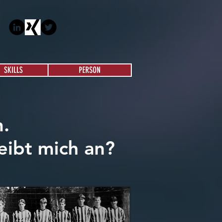
SKILLS
PERSON
h.
eibt mich an?