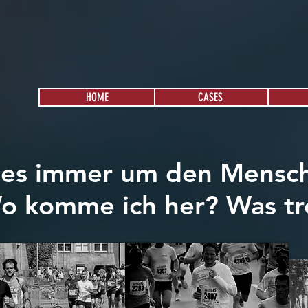
HOME
CASES
 es immer um den Mensc
o komme ich her? Was tr